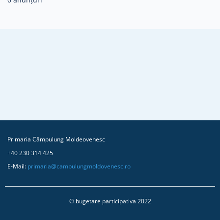
Primaria Câmpulung Moldeovenesc
+40 230 314 425
E-Mail:
primaria@campulungmoldovenesc.ro
© bugetare participativa 2022